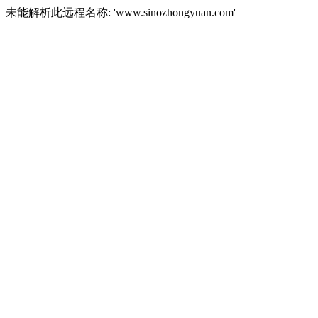
未能解析此远程名称: 'www.sinozhongyuan.com'